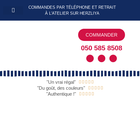
COMMANDES PAR TÉLÉPHONE ET RETRAIT
À L'ATELIER SUR HERZLIYA
Délices sucrés
Délices salés
Passer commande
COMMANDER
050 585 8508
"Un vrai régal"





"Du goût, des couleurs"





"Authentique !"




