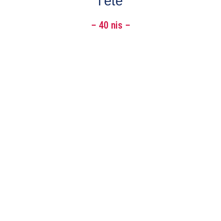
l’été
– 40 nis –