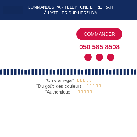
COMMANDES PAR TÉLÉPHONE ET RETRAIT
À L'ATELIER SUR HERZLIYA
Délices sucrés
Délices salés
Passer commande
COMMANDER
050 585 8508
"Un vrai régal"





"Du goût, des couleurs"





"Authentique !"




